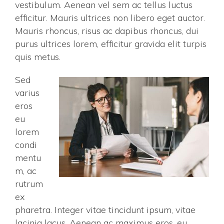
vestibulum. Aenean vel sem ac tellus luctus
efficitur. Mauris ultrices non libero eget auctor.
Mauris rhoncus, risus ac dapibus rhoncus, dui
purus ultrices lorem, efficitur gravida elit turpis
quis metus.
Sed
varius
eros
eu
lorem
condi
mentu
m, ac
rutrum
ex
pharetra. Integer vitae tincidunt ipsum, vitae
lacinia lacus. Aenean ac maximus eros, eu