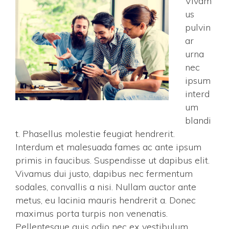
Vivam
us
pulvin
ar
urna
nec
ipsum
interd
um
blandi
t. Phasellus molestie feugiat hendrerit.
Interdum et malesuada fames ac ante ipsum
primis in faucibus. Suspendisse ut dapibus elit.
Vivamus dui justo, dapibus nec fermentum
sodales, convallis a nisi. Nullam auctor ante
metus, eu lacinia mauris hendrerit a. Donec
maximus porta turpis non venenatis.
Pellentesque quis odio nec ex vestibulum